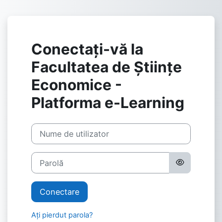
Sari la conţinutul principal
Conectați-vă la
Facultatea de Științe
Economice -
Platforma e-Learning
Nume de utilizator
Parolă
Conectare
Ați pierdut parola?