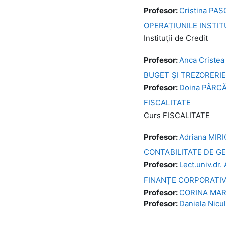
Profesor:
Cristina PA
OPERAȚIUNILE INSTIT
Instituţii de Credit
Profesor:
Anca Cristea
BUGET ȘI TREZORERIE
Profesor:
Doina PÂRC
FISCALITATE
Curs FISCALITATE
Profesor:
Adriana MIR
CONTABILITATE DE G
Profesor:
Lect.univ.dr
FINANȚE CORPORATI
Profesor:
CORINA MAR
Profesor:
Daniela Nicu