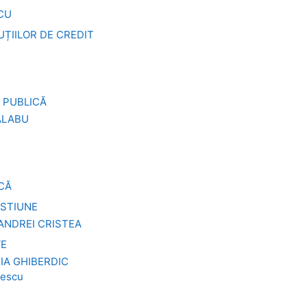
SCU
UȚIILOR DE CREDIT
 PUBLICĂ
ĂLABU
ICĂ
ESTIUNE
. ANDREI CRISTEA
VE
IA GHIBERDIC
lescu