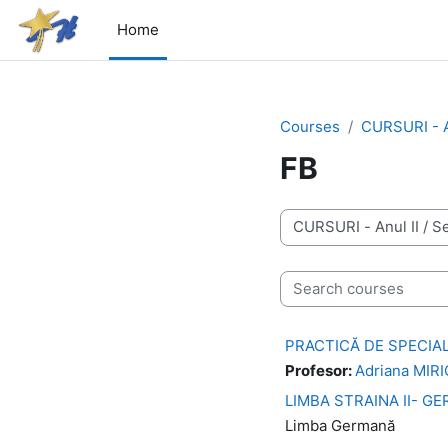
Skip to main content
Home
Courses
CURSURI - A
FB
Course categories
Search courses
PRACTICĂ DE SPECIA
Profesor:
Adriana MIR
LIMBA STRAINA II- G
Limba Germană