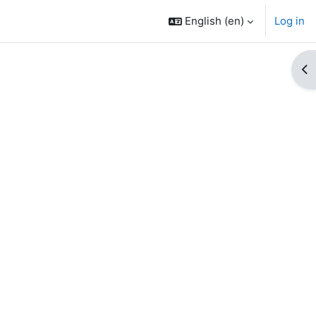
English ‎(en)‎
Log in
Op