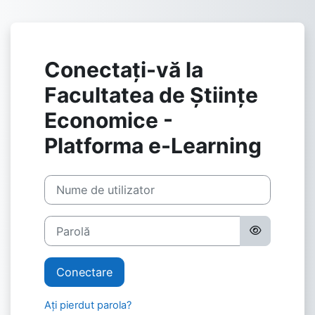
Sari la conţinutul principal
Conectați-vă la
Facultatea de Științe
Economice -
Platforma e-Learning
Nume de utilizator
Parolă
Conectare
Ați pierdut parola?